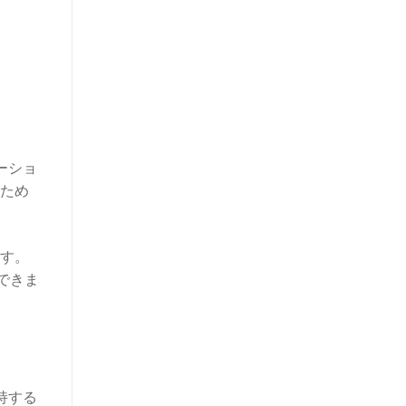
ーショ
ため
す。
できま
持する