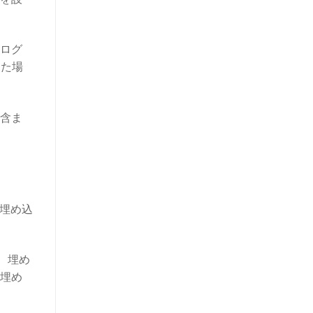
。ログ
した場
を含ま
の埋め込
、埋め
埋め